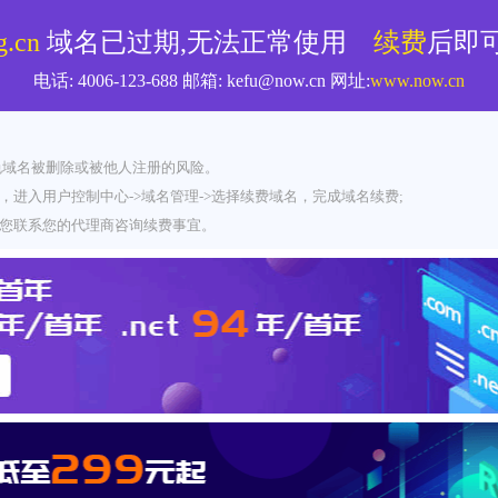
g.cn
域名已过期,无法正常使用
续费
后即
电话:
4006-123-688
邮箱:
kefu@now.cn
网址:
www.now.cn
免域名被删除或被他人注册的风险。
，进入用户控制中心->域名管理->选择续费域名，完成域名续费;
请您联系您的代理商咨询续费事宜。